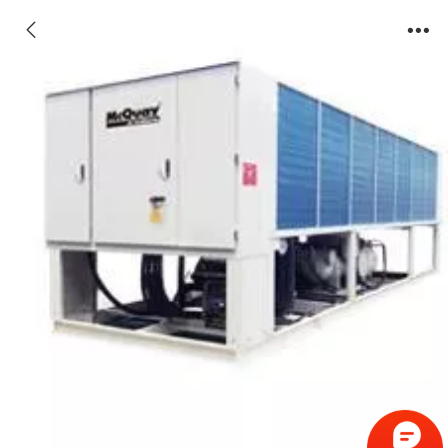
螺杆式风冷冷水/热泵机组