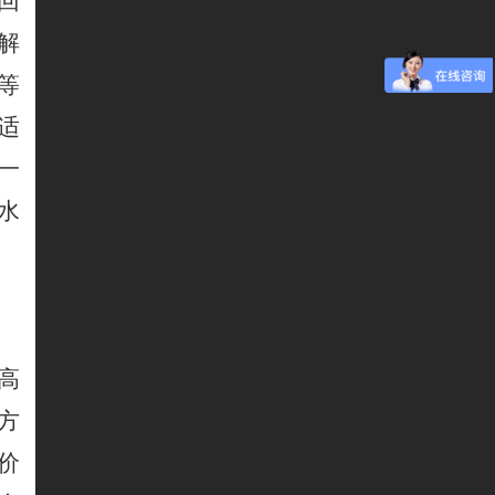
回
解
等
适
一
水
高
方
价